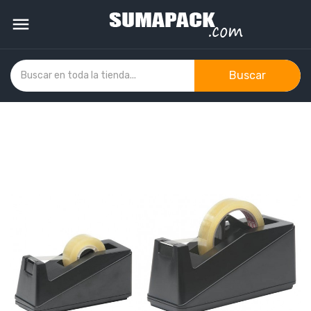

Buscar