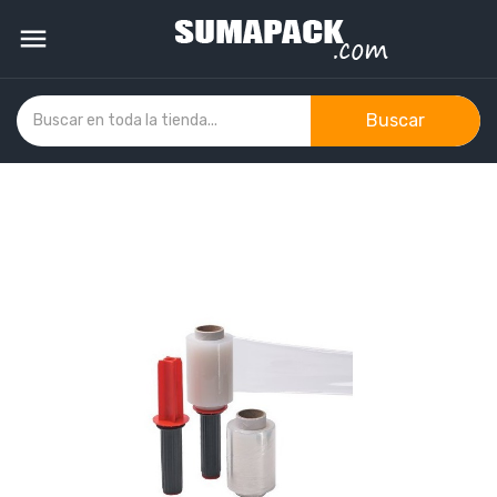

Buscar