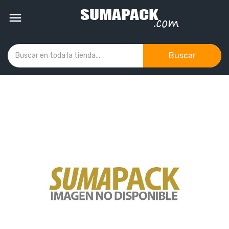

Buscar