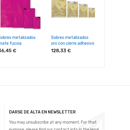
+ Añadir Al Carrito
+ Añadir Al Carrito
+ Añadir Al
Sobres metalizados
Sobres metalizados
Sobres metal
mate fucsia
oro con cierre adhesivo
brillo oro
36,45 €
128,33 €
32,67 €
DARSE DE ALTA EN NEWSLETTER
You may unsubscribe at any moment. For that
purpose, please find our contact info in the legal