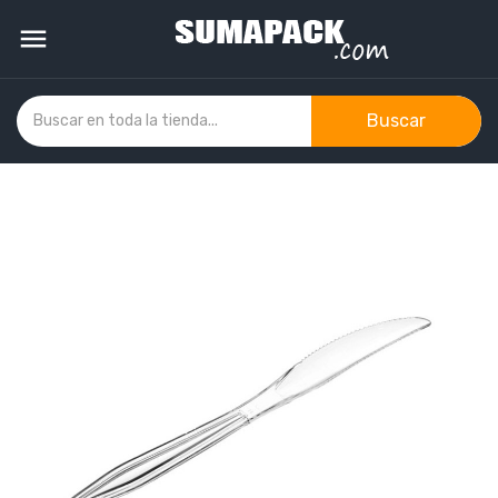

Buscar