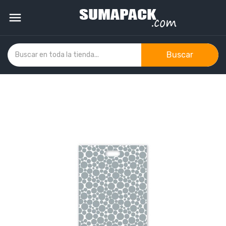

Buscar