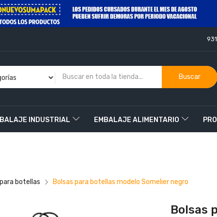
93
Buscar
BALAJE INDUSTRIAL
EMBALAJE ALIMENTARIO
PRO
O
para botellas
Bolsas para botellas modelo Somelier negro
Bolsas 