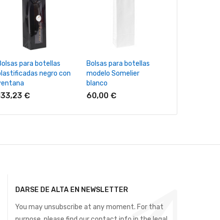
+ Añadir Al Carrito
+ Añadir Al Carrito
+ Añadir Al
Bolsas para botellas
Bolsas para botellas
Bolsas para bo
plastificadas negro con
modelo Somelier
modelo Lux N
ventana
blanco
ventana
133,23 €
60,00 €
184,67 €
DARSE DE ALTA EN NEWSLETTER
You may unsubscribe at any moment. For that
purpose, please find our contact info in the legal