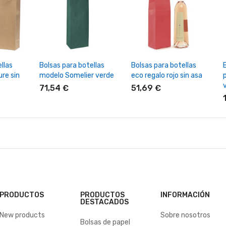
rrito
+ Añadir Al Carrito
+ Añadir Al Carrito
llas
Bolsas para botellas
Bolsas para botellas
re sin
modelo Somelier verde
eco regalo rojo sin asa
71,54 €
51,69 €
PRODUCTOS
PRODUCTOS
INFORMACIÓN
DESTACADOS
New products
Sobre nosotros
Bolsas de papel