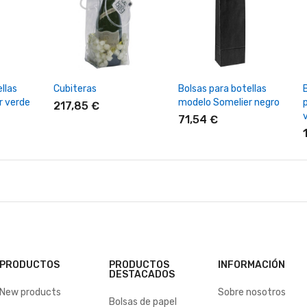
rrito
+ Añadir Al Carrito
+ Añadir Al Carrito
llas
Cubiteras
Bolsas para botellas
r verde
modelo Somelier negro
p
217,85 €
71,54 €
PRODUCTOS
PRODUCTOS
INFORMACIÓN
DESTACADOS
New products
Sobre nosotros
Bolsas de papel