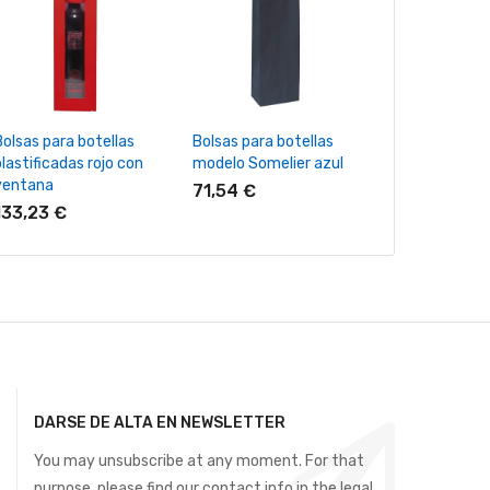
+ Añadir Al Carrito
+ Añadir Al Carrito
+ Añadir Al
Bolsas para botellas
Bolsas para botellas
Bolsas para bo
lastificadas rojo con
modelo Somelier azul
modelo Somel
ventana
blanco
71,54 €
133,23 €
60,00 €
DARSE DE ALTA EN NEWSLETTER
You may unsubscribe at any moment. For that
purpose, please find our contact info in the legal