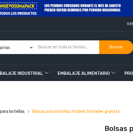
93
Buscar
BALAJE INDUSTRIAL
EMBALAJE ALIMENTARIO
PRO
O
para botellas
Bolsas para botellas modelo Somelier granate
Bolsas 