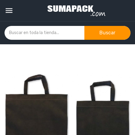

Buscar