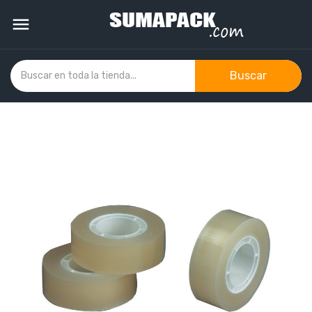

Buscar