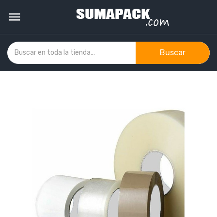

Buscar