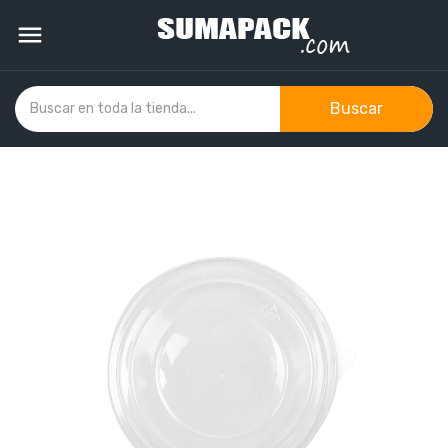

Buscar