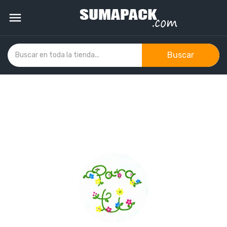

Buscar