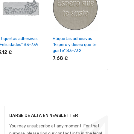
+ Añadir Al Carrito
+ Añadir Al Carrito
+ Añadir Al
Etiquetas adhesivas
Etiquetas adhesivas
Etiquetas adh
"Felicidades" S3-739
"Espero y deseo que te
"Felicidades"
guste" S3-732
5,12 €
7,35 €
7,68 €
DARSE DE ALTA EN NEWSLETTER
You may unsubscribe at any moment. For that
purpose, please find our contact info in the legal