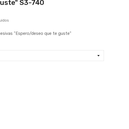
guste" S3-740
uidos
esivas "Espero/deseo que te guste"