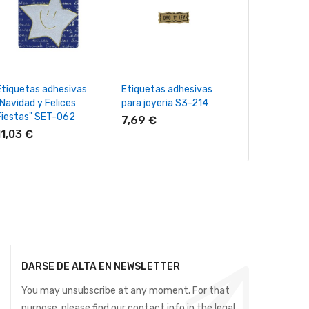
+ Añadir Al Carrito
+ Añadir Al Carrito
+ Añadir Al
Etiquetas adhesivas
Etiquetas adhesivas
Etiquetas adh
"Navidad y Felices
para joyeria S3-214
"Navidad y Fel
Fiestas" SET-062
Fiestas" SET
7,69 €
11,03 €
11,03 €
DARSE DE ALTA EN NEWSLETTER
You may unsubscribe at any moment. For that
purpose, please find our contact info in the legal