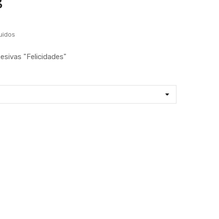
3
uidos
esivas "Felicidades"