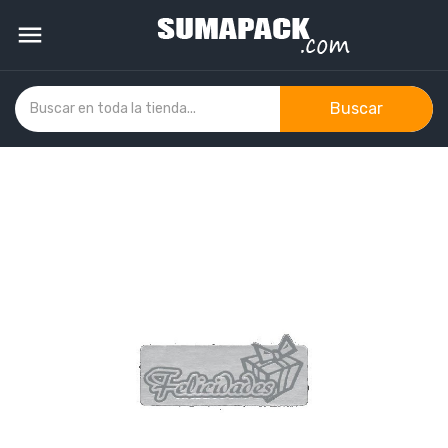

Buscar