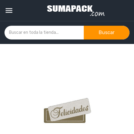

Buscar