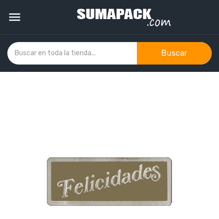

Buscar