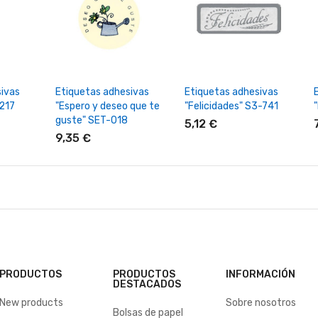
rrito
+ Añadir Al Carrito
+ Añadir Al Carrito
ivas
Etiquetas adhesivas
Etiquetas adhesivas
-217
"Espero y deseo que te
"Felicidades" S3-741
guste" SET-018
5,12 €
9,35 €
PRODUCTOS
PRODUCTOS
INFORMACIÓN
DESTACADOS
New products
Sobre nosotros
Bolsas de papel