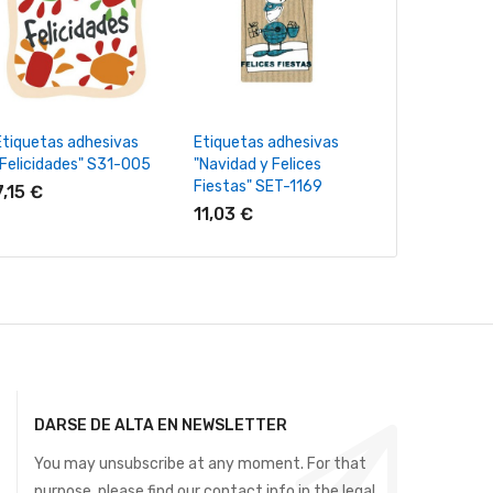
+ Añadir Al Carrito
+ Añadir Al Carrito
+ Añadir Al
Etiquetas adhesivas
Etiquetas adhesivas
Etiquetas adh
"Felicidades" S31-005
"Navidad y Felices
"Espero y des
Fiestas" SET-1169
guste" S3-73
7,15 €
11,03 €
7,68 €
DARSE DE ALTA EN NEWSLETTER
You may unsubscribe at any moment. For that
purpose, please find our contact info in the legal