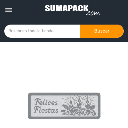

Buscar