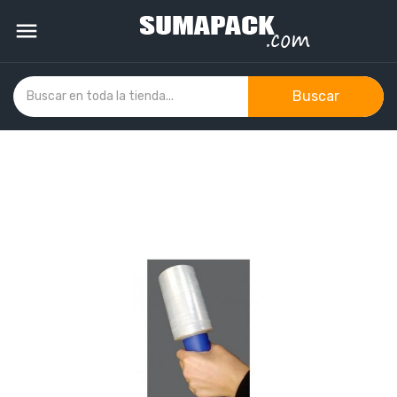

Buscar