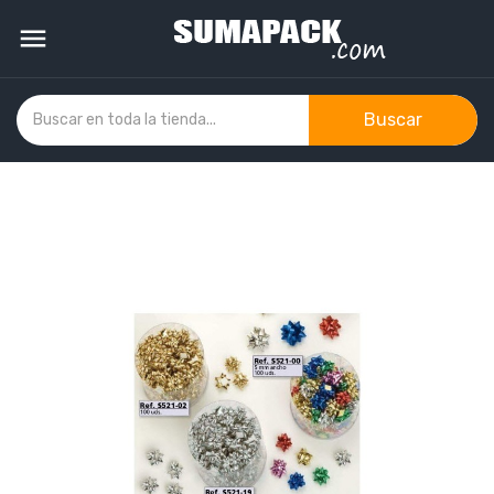

Buscar