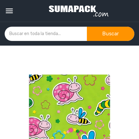

Buscar