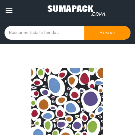

Buscar