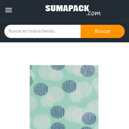

Buscar