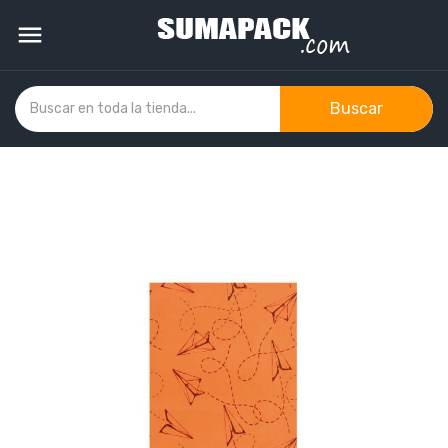

Buscar