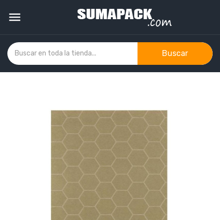

Buscar