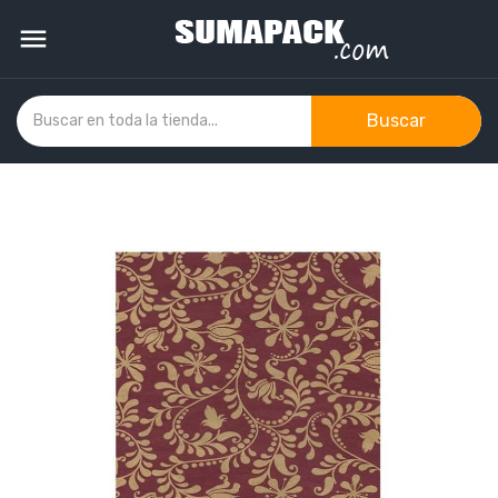

Buscar