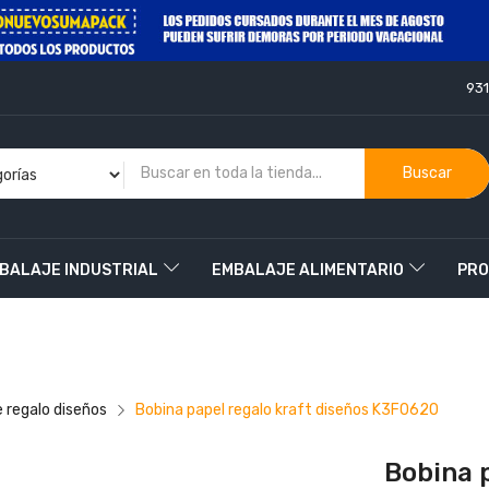
93
Buscar
BALAJE INDUSTRIAL
EMBALAJE ALIMENTARIO
PRO
O
e regalo diseños
Bobina papel regalo kraft diseños K3F0620
Bobina 