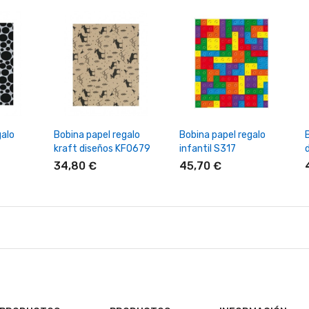
rrito
+ Añadir Al Carrito
+ Añadir Al Carrito
galo
Bobina papel regalo
Bobina papel regalo
kraft diseños KF0679
infantil S317
34,80 €
45,70 €