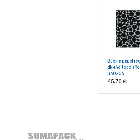
+ Añadir Al Ca
Bobina papel re
diseño todo año
SA0206
45,70 €