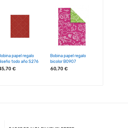
+ Añadir Al Carrito
+ Añadir Al Carrito
+ Añadir Al
Bobina papel regalo
Bobina papel regalo
Bobina papel 
diseño todo año S276
bicolor B0907
diseño todo 
45,70 €
60,70 €
45,70 €