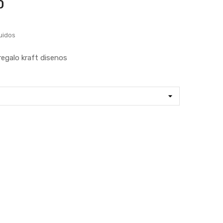
0
uidos
regalo kraft disenos