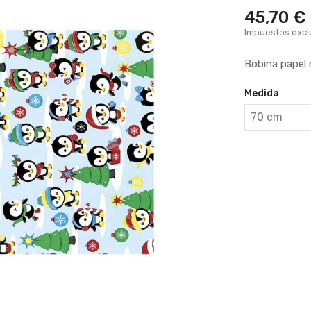
45,70 €
Impuestos excl
Bobina papel 
Medida