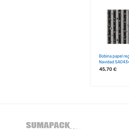
+ Añadir Al Ca
Bobina papel re
Navidad SA043
45,70 €