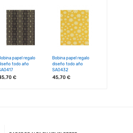
+ Añadir Al Carrito
+ Añadir Al Carrito
+ Añadir Al
Bobina papel regalo
Bobina papel regalo
Bobina papel 
diseño todo año
diseño todo año
Navidad SA0
SA0417
SA0432
45,70 €
45,70 €
45,70 €