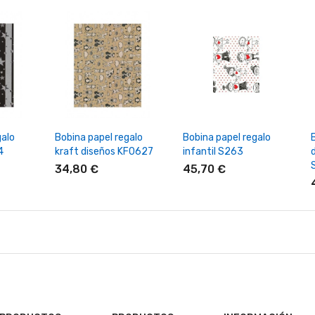
rrito
+ Añadir Al Carrito
+ Añadir Al Carrito
galo
Bobina papel regalo
Bobina papel regalo
4
kraft diseños KF0627
infantil S263
34,80 €
45,70 €