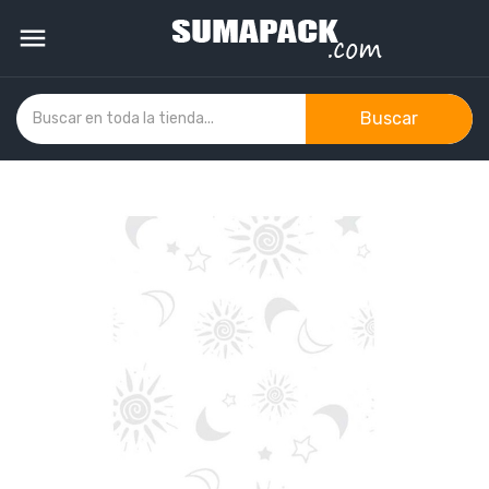

Buscar