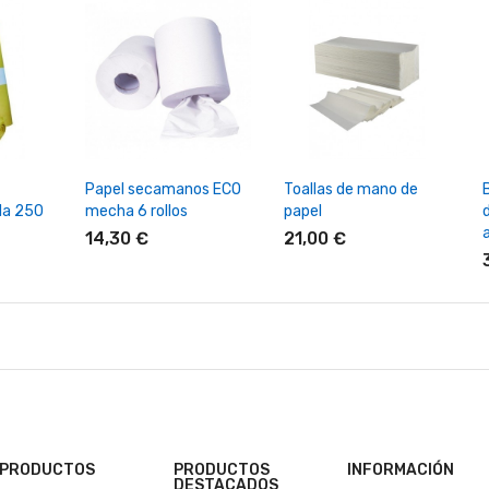
rrito
+ Añadir Al Carrito
+ Añadir Al Carrito
Papel secamanos ECO
Toallas de mano de
lla 250
mecha 6 rollos
papel
14,30 €
21,00 €
PRODUCTOS
PRODUCTOS
INFORMACIÓN
DESTACADOS