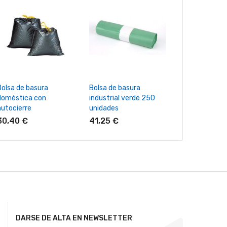
+ Añadir Al Carrito
+ Añadir Al Carrito
+ Añadir Al
Bolsa de basura
Bolsa de basura
Bolsa de basu
doméstica con
industrial verde 250
pequeña blan
autocierre
unidades
unidades
30,40 €
41,25 €
47,29 €
DARSE DE ALTA EN NEWSLETTER