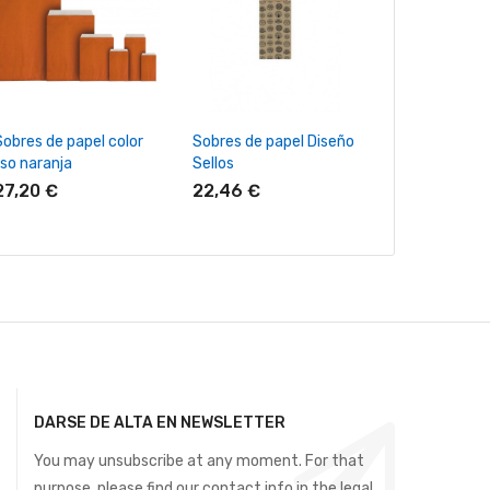
+ Añadir Al Carrito
+ Añadir Al Carrito
+ Añadir Al
Sobres de papel color
Sobres de papel Diseño
Sobres de pap
iso naranja
Sellos
americanos co
27,20 €
22,46 €
32,11 €
DARSE DE ALTA EN NEWSLETTER
You may unsubscribe at any moment. For that
purpose, please find our contact info in the legal