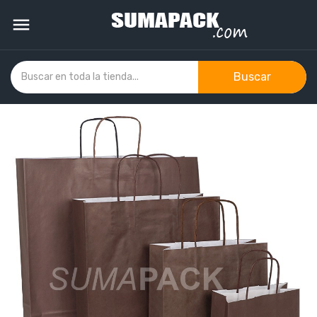

Buscar