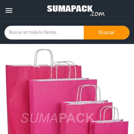

Buscar