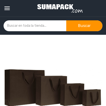

Buscar