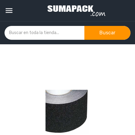

Buscar