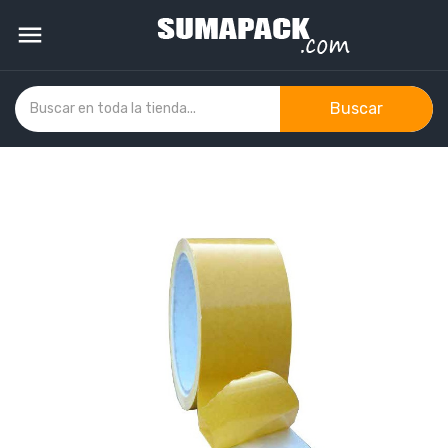

Buscar