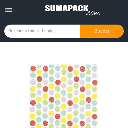

Buscar