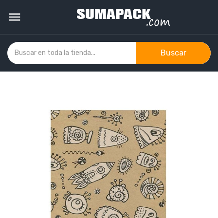

Buscar