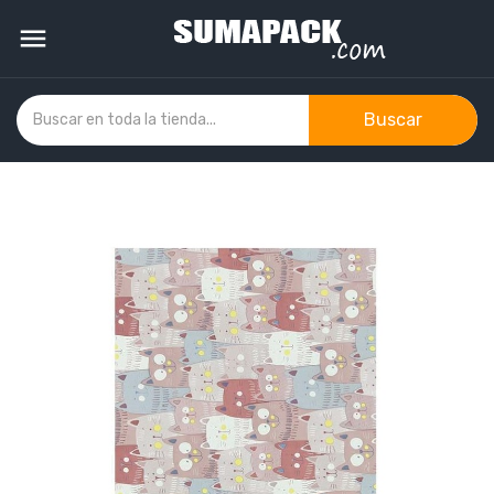

Buscar