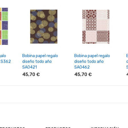
rrito
+ Añadir Al Carrito
+ Añadir Al Carrito
galo
Bobina papel regalo
Bobina papel regalo
o S362
diseño todo año
diseño todo año
SA0421
SA0462
45,70 €
45,70 €