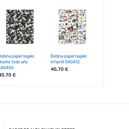
+ Añadir Al Carrito
+ Añadir Al Carrito
+ Añadir Al
Bobina papel regalo
Bobina papel regalo
Bobina papel 
diseño todo año
infantil SA0412
bicolor B0874
SA0456
45,70 €
60,70 €
45,70 €