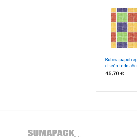
+ Añadir Al Ca
Bobina papel re
diseño todo añ
45,70 €