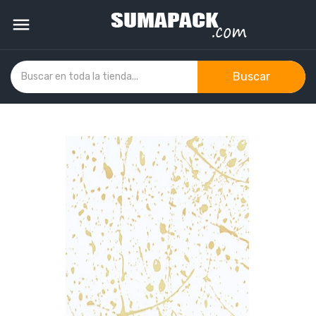

Buscar