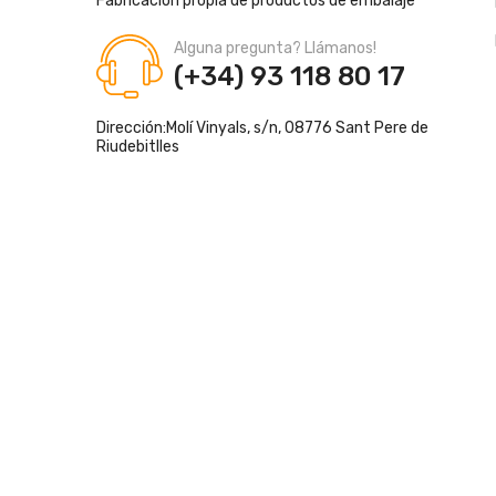
Fabricación propia de productos de embalaje
Alguna pregunta? Llámanos!
(+34) 93 118 80 17
Dirección:
Molí Vinyals, s/n, 08776 Sant Pere de
Riudebitlles