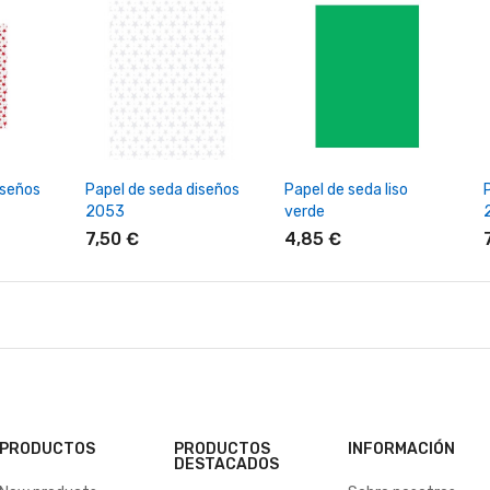
rrito
+ Añadir Al Carrito
+ Añadir Al Carrito
iseños
Papel de seda diseños
Papel de seda liso
2053
verde
7,50 €
4,85 €
PRODUCTOS
PRODUCTOS
INFORMACIÓN
DESTACADOS