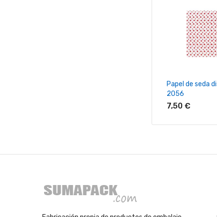
+ Añadir Al Ca
Papel de seda d
2056
7,50 €