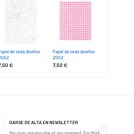
+ Añadir Al Carrito
+ Añadir Al Carrito
+ Añadir Al
Papel de seda diseños
Papel de seda diseños
Papel de seda 
2062
2052
negro
7,50 €
7,50 €
4,85 €
DARSE DE ALTA EN NEWSLETTER
You may unsubscribe at any moment. For that