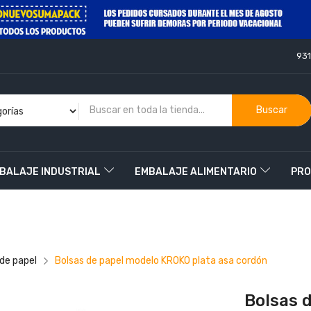
93
Buscar
BALAJE INDUSTRIAL
EMBALAJE ALIMENTARIO
PRO
O
 de papel
Bolsas de papel modelo KROKO plata asa cordón
Bolsas 