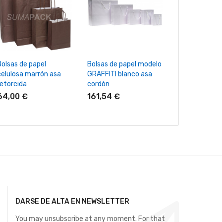
+ Añadir Al Carrito
+ Añadir Al Carrito
+ Añadir Al
Bolsas de papel
Bolsas de papel modelo
Sobres kraft 
celulosa marrón asa
GRAFFITI blanco asa
cuadrado con
retorcida
cordón
268,00 €
64,00 €
161,54 €
DARSE DE ALTA EN NEWSLETTER
You may unsubscribe at any moment. For that