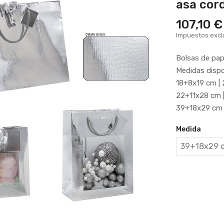
asa cor
107,10 €
Impuestos excl
Bolsas de pa
Medidas dispo
18+8x19 cm | 
22+11x28 cm |
39+18x29 cm |
Medida