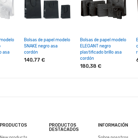
rrito
+ Añadir Al Carrito
+ Añadir Al Carrito
 modelo
Bolsas de papel modelo
Bolsas de papel modelo
o
SNAKE negro asa
ELEGANT negro
lo asa
cordón
plastificado brillo asa
cordón
140,77 €
180,38 €
PRODUCTOS
PRODUCTOS
INFORMACIÓN
DESTACADOS
New products
Sobre nosotros