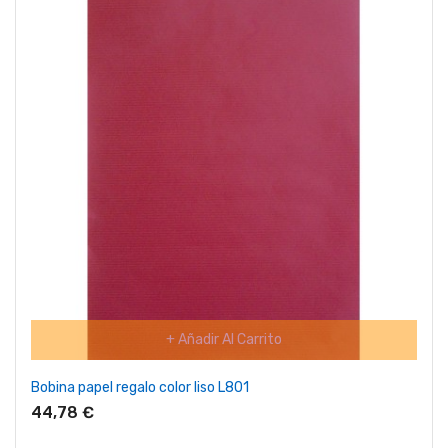
+ Añadir Al Carrito
Bobina papel regalo color liso L801
44,78 €