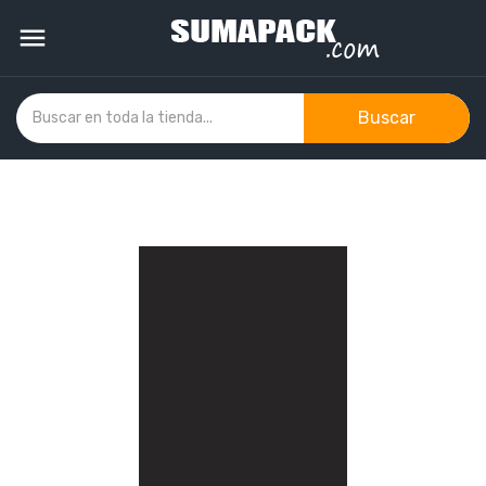

Buscar