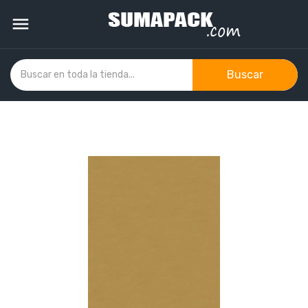

Buscar