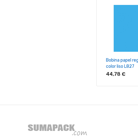
+ Añadir Al Ca
Bobina papel re
color liso L827
44,78 €