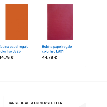
+ Añadir Al Carrito
+ Añadir Al Carrito
+ Añadir Al
Bobina papel regalo
Bobina papel regalo
Bobina papel 
olor liso L823
color liso L801
color liso L80
44,78 €
44,78 €
44,78 €
DARSE DE ALTA EN NEWSLETTER