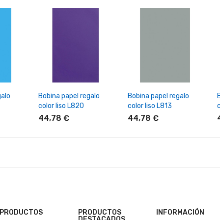
rrito
+ Añadir Al Carrito
+ Añadir Al Carrito
galo
Bobina papel regalo
Bobina papel regalo
color liso L820
color liso L813
c
44,78 €
44,78 €
PRODUCTOS
PRODUCTOS
INFORMACIÓN
DESTACADOS